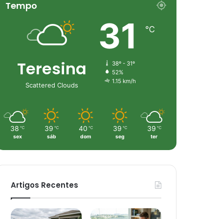
Tempo
31
℃
Teresina
38º - 31º
52%
1.15 km/h
Scattered Clouds
38
39
40
39
39
℃
℃
℃
℃
℃
sex
sáb
dom
seg
ter
Artigos Recentes