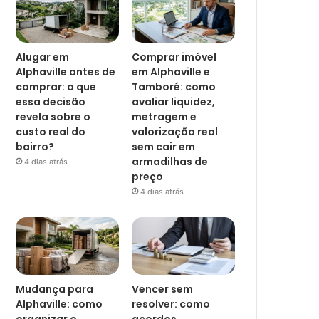
Alugar em
Comprar imóvel
Alphaville antes de
em Alphaville e
comprar: o que
Tamboré: como
essa decisão
avaliar liquidez,
revela sobre o
metragem e
custo real do
valorização real
bairro?
sem cair em
armadilhas de
4 dias atrás
preço
4 dias atrás
Mudança para
Vencer sem
Alphaville: como
resolver: como