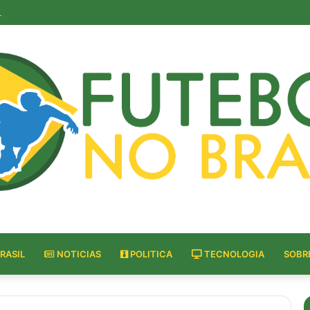
gar em Alphaville antes de comprar: o que essa decisão revela sobre o c
RASIL
NOTICIAS
POLITICA
TECNOLOGIA
SOBR