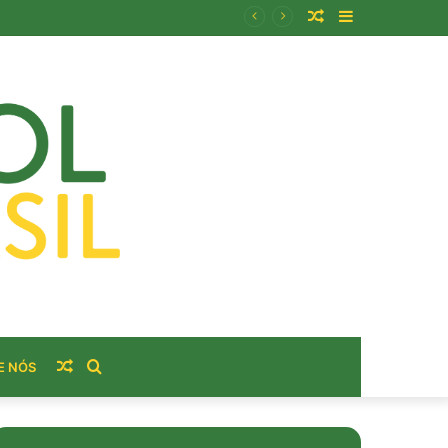
Artigo
Barra
usto real do bairro?
aleatório
Lateral
Artigo
Procurar
E NÓS
aleatório
por