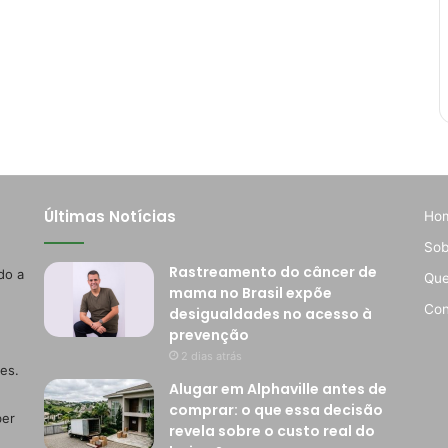
Últimas Notícias
Ho
Sob
Rastreamento do câncer de
do a
Qu
mama no Brasil expõe
Con
desigualdades no acesso à
prevenção
2 dias atrás
es.
Alugar em Alphaville antes de
comprar: o que essa decisão
ber
revela sobre o custo real do