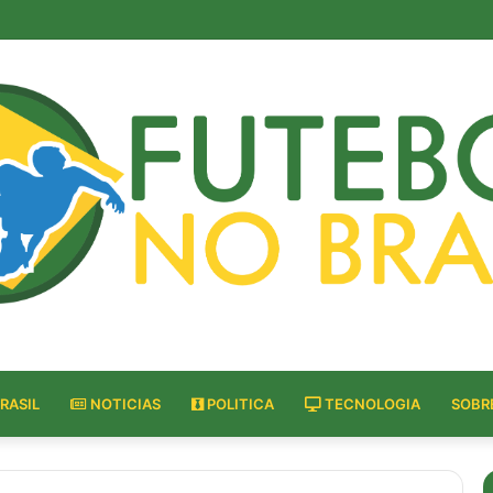
gar em Alphaville antes de comprar: o que essa decisão revela sobre o c
RASIL
NOTICIAS
POLITICA
TECNOLOGIA
SOBR