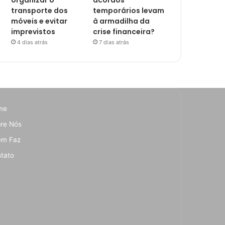
organizar o
acordos
transporte dos
temporários levam
móveis e evitar
à armadilha da
imprevistos
crise financeira?
4 dias atrás
7 dias atrás
me
re Nós
em Faz
tato