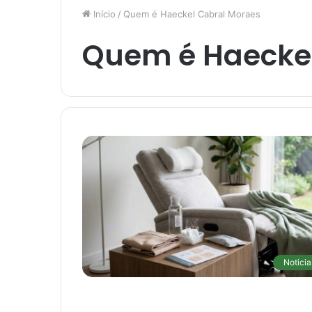
Início
/
Quem é Haeckel Cabral Moraes
Quem é Haeckel
Noticia