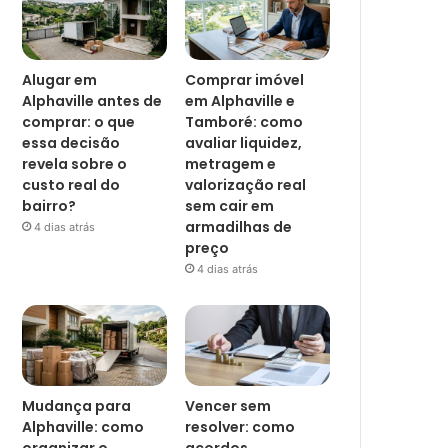
Alugar em
Comprar imóvel
Alphaville antes de
em Alphaville e
comprar: o que
Tamboré: como
essa decisão
avaliar liquidez,
revela sobre o
metragem e
custo real do
valorização real
bairro?
sem cair em
armadilhas de
4 dias atrás
preço
4 dias atrás
Mudança para
Vencer sem
Alphaville: como
resolver: como