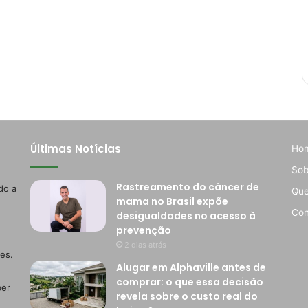
Últimas Notícias
Ho
Sob
Rastreamento do câncer de
do a
Qu
mama no Brasil expõe
Con
desigualdades no acesso à
prevenção
2 dias atrás
es.
Alugar em Alphaville antes de
comprar: o que essa decisão
ber
revela sobre o custo real do