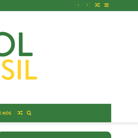
Artigo
Barra
usto real do bairro?
aleatório
Lateral
Artigo
Procurar
E NÓS
aleatório
por