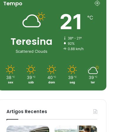
Tempo
21
℃
Teresina
38º - 21º
92%
0.88 km/h
Scattered Clouds
38
39
40
39
39
℃
℃
℃
℃
℃
sex
sáb
dom
seg
ter
Artigos Recentes