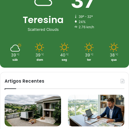
37
Teresina
39º - 32º
24%
2.76 km/h
Scattered Clouds
39
39
40
39
38
℃
℃
℃
℃
℃
sáb
dom
seg
ter
qua
Artigos Recentes