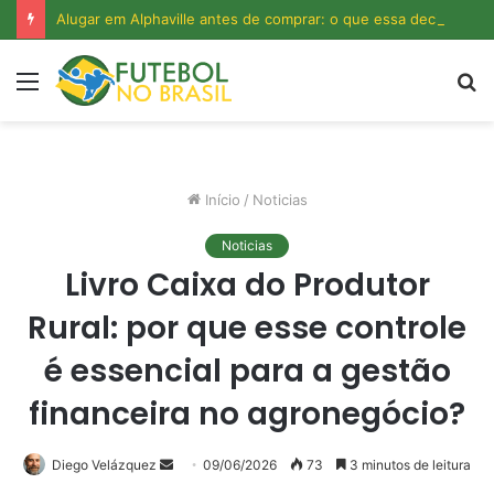
Alugar em Alphaville antes de comprar: o que essa decisão revela sobre o custo real do bairro?
Menu
P
p
Início
/
Noticias
Noticias
Livro Caixa do Produtor
Rural: por que esse controle
é essencial para a gestão
financeira no agronegócio?
Mande
Diego Velázquez
09/06/2026
73
3 minutos de leitura
um