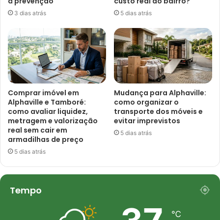
à prevenção
custo real do bairro?
3 dias atrás
5 dias atrás
Comprar imóvel em
Mudança para Alphaville:
Alphaville e Tamboré:
como organizar o
como avaliar liquidez,
transporte dos móveis e
metragem e valorização
evitar imprevistos
real sem cair em
5 dias atrás
armadilhas de preço
5 dias atrás
Tempo
℃