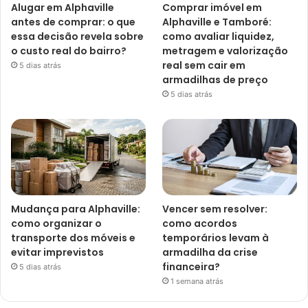
Alugar em Alphaville
Comprar imóvel em
antes de comprar: o que
Alphaville e Tamboré:
essa decisão revela sobre
como avaliar liquidez,
o custo real do bairro?
metragem e valorização
real sem cair em
5 dias atrás
armadilhas de preço
5 dias atrás
Mudança para Alphaville:
Vencer sem resolver:
como organizar o
como acordos
transporte dos móveis e
temporários levam à
evitar imprevistos
armadilha da crise
financeira?
5 dias atrás
1 semana atrás