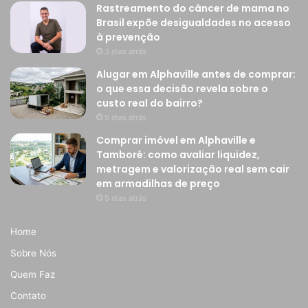
Rastreamento do câncer de mama no
Brasil expõe desigualdades no acesso
à prevenção
3 dias atrás
Alugar em Alphaville antes de comprar:
o que essa decisão revela sobre o
custo real do bairro?
5 dias atrás
Comprar imóvel em Alphaville e
Tamboré: como avaliar liquidez,
metragem e valorização real sem cair
em armadilhas de preço
5 dias atrás
Home
Sobre Nós
Quem Faz
Contato