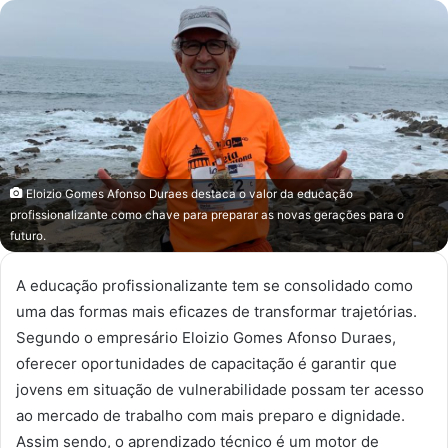
e-
mail
Eloizio Gomes Afonso Duraes destaca o valor da educação
profissionalizante como chave para preparar as novas gerações para o
futuro.
A educação profissionalizante tem se consolidado como
uma das formas mais eficazes de transformar trajetórias.
Segundo o empresário Eloizio Gomes Afonso Duraes,
oferecer oportunidades de capacitação é garantir que
jovens em situação de vulnerabilidade possam ter acesso
ao mercado de trabalho com mais preparo e dignidade.
Assim sendo, o aprendizado técnico é um motor de