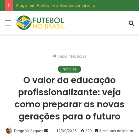
Alugar em Alphaville antes de comprar: o que essa decisão revela sobre o custo real do bairro?
Menu
P
p
Início
/
Noticias
Noticias
O valor da educação
profissionalizante: veja
como preparar as novas
gerações para o futuro
Mande
Diego Velázquez
12/09/2025
229
3 minutos de leitura
um