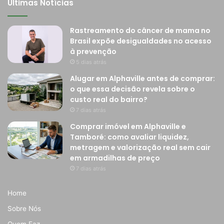
Últimas Notícias
Rastreamento do câncer de mama no
Brasil expõe desigualdades no acesso
à prevenção
5 dias atrás
Alugar em Alphaville antes de comprar:
o que essa decisão revela sobre o
custo real do bairro?
7 dias atrás
Comprar imóvel em Alphaville e
Tamboré: como avaliar liquidez,
metragem e valorização real sem cair
em armadilhas de preço
7 dias atrás
Home
Sobre Nós