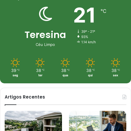
21
℃
Teresina
39º - 21º
93%
1.14 km/h
Céu Limpo
39
38
38
38
38
℃
℃
℃
℃
℃
seg
ter
qua
qui
sex
Artigos Recentes