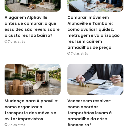
Alugar em Alphaville
Comprar imóvel em
antes de comprar: o que
Alphaville e Tamboré:
essa decisão revela sobre
como avaliar liquidez,
o custo real do bairro?
metragem e valorização
real sem cair em
7 dias atrás
armadilhas de preço
7 dias atrás
Mudança para Alphaville:
Vencer sem resolver:
como organizar o
como acordos
transporte dos móveis e
temporários levam à
evitar imprevistos
armadilha da crise
financeira?
7 dias atrás