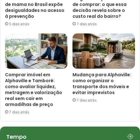
de mama no Brasil expõe
de comprar: o que essa
desigualdades no acesso
decisão revela sobre o
à prevenção
custo real do bairro?
5 dias atrás
7 dias atrás
Comprar imóvel em
Mudança para Alphaville:
Alphaville e Tamboré:
como organizar o
como avaliar liquidez,
transporte dos móveis e
metragem e valorização
evitar imprevistos
real sem cair em
7 dias atrás
armadilhas de preço
7 dias atrás
Tempo