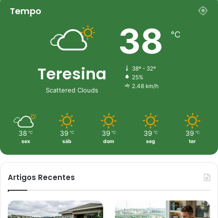
Tempo
38
℃
Teresina
38º - 32º
25%
2.48 km/h
Scattered Clouds
38
39
39
39
39
℃
℃
℃
℃
℃
sex
sáb
dom
seg
ter
Artigos Recentes