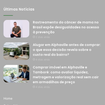
Últimas Notícias
Rastreamento do câncer de mama no
Brasil expõe desigualdades no acesso
à prevenção
2 dias atrás
Alugar em Alphaville antes de comprar:
o que essa decisão revela sobre o
custo real do bairro?
4 dias atrás
Comprar imóvel em Alphaville e
Tamboré: como avaliar liquidez,
metragem e valorização real sem cair
em armadilhas de preço
4 dias atrás
Home