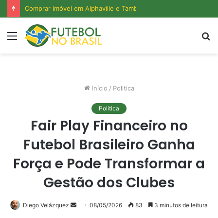
Comprar imóvel em Alphaville e Tamboré: como avaliar liquidez, metragem e valorização real sem cair em armadilhas de preço
Menu
P
p
Início
/
Politica
Politica
Fair Play Financeiro no
Futebol Brasileiro Ganha
Força e Pode Transformar a
Gestão dos Clubes
Mande
Diego Velázquez
08/05/2026
83
3 minutos de leitura
um