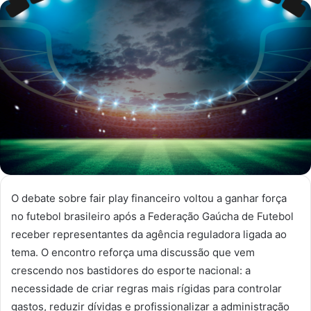
e-
mail
O debate sobre fair play financeiro voltou a ganhar força
no futebol brasileiro após a Federação Gaúcha de Futebol
receber representantes da agência reguladora ligada ao
tema. O encontro reforça uma discussão que vem
crescendo nos bastidores do esporte nacional: a
necessidade de criar regras mais rígidas para controlar
gastos, reduzir dívidas e profissionalizar a administração