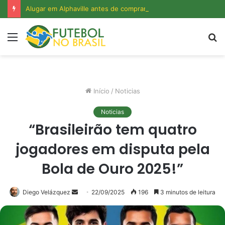
Alugar em Alphaville antes de comprar: o que essa decisão revela sobre o custo real do bairro?
Menu
P
p
Início
/
Noticias
Noticias
“Brasileirão tem quatro
jogadores em disputa pela
Bola de Ouro 2025!”
Diego Velázquez
Mande
22/09/2025
196
3 minutos de leitura
um
e-