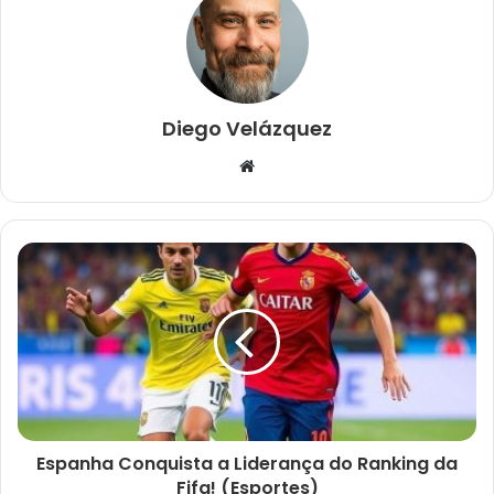
Diego Velázquez
W
e
b
s
i
t
e
Espanha Conquista a Liderança do Ranking da
Fifa! (Esportes)