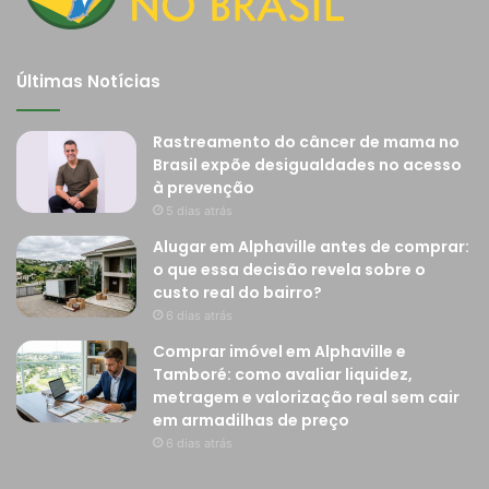
Últimas Notícias
Rastreamento do câncer de mama no
Brasil expõe desigualdades no acesso
à prevenção
5 dias atrás
Alugar em Alphaville antes de comprar:
o que essa decisão revela sobre o
custo real do bairro?
6 dias atrás
Comprar imóvel em Alphaville e
Tamboré: como avaliar liquidez,
metragem e valorização real sem cair
em armadilhas de preço
6 dias atrás