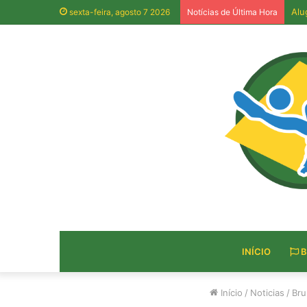
Alu
sexta-feira, agosto 7 2026
Notícias de Última Hora
INÍCIO
B
Início
/
Noticias
/
Bru