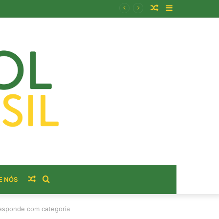
Artigo
Barra
usto real do bairro?
aleatório
Lateral
Artigo
Procurar
E NÓS
aleatório
por
esponde com categoria