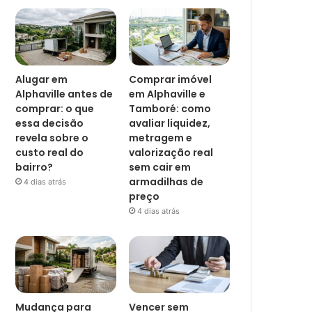
Alugar em
Comprar imóvel
Alphaville antes de
em Alphaville e
comprar: o que
Tamboré: como
essa decisão
avaliar liquidez,
revela sobre o
metragem e
custo real do
valorização real
bairro?
sem cair em
armadilhas de
4 dias atrás
preço
4 dias atrás
Mudança para
Vencer sem