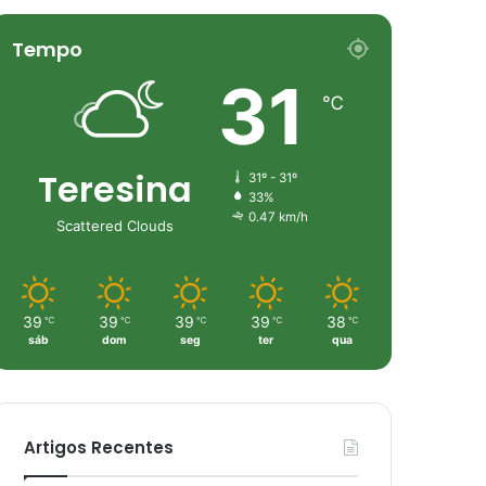
Tempo
31
℃
Teresina
31º - 31º
33%
0.47 km/h
Scattered Clouds
39
39
39
39
38
℃
℃
℃
℃
℃
sáb
dom
seg
ter
qua
Artigos Recentes