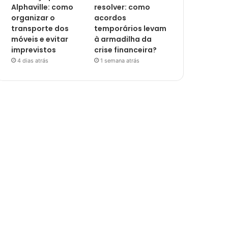
Alphaville: como
resolver: como
organizar o
acordos
transporte dos
temporários levam
móveis e evitar
à armadilha da
imprevistos
crise financeira?
4 dias atrás
1 semana atrás