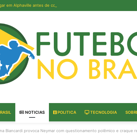
gar em Alphaville antes de comprar: o que essa decisão revela sobre o c
RASIL
NOTICIAS
POLITICA
TECNOLOGIA
SOBR
na Biancardi provoca Neymar com questionamento polêmico e craque r