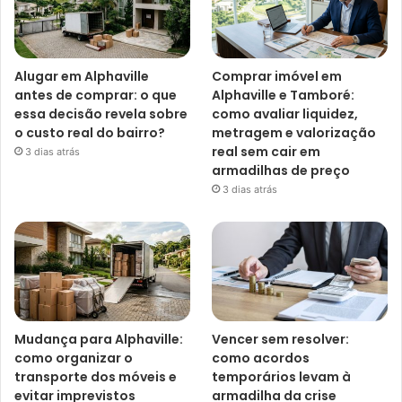
Alugar em Alphaville
Comprar imóvel em
antes de comprar: o que
Alphaville e Tamboré:
essa decisão revela sobre
como avaliar liquidez,
o custo real do bairro?
metragem e valorização
real sem cair em
3 dias atrás
armadilhas de preço
3 dias atrás
Mudança para Alphaville:
Vencer sem resolver:
como organizar o
como acordos
transporte dos móveis e
temporários levam à
evitar imprevistos
armadilha da crise