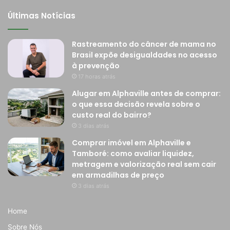
Últimas Notícias
Rastreamento do câncer de mama no
Brasil expõe desigualdades no acesso
à prevenção
17 horas atrás
Alugar em Alphaville antes de comprar:
o que essa decisão revela sobre o
custo real do bairro?
3 dias atrás
Comprar imóvel em Alphaville e
Tamboré: como avaliar liquidez,
metragem e valorização real sem cair
em armadilhas de preço
3 dias atrás
Home
Sobre Nós