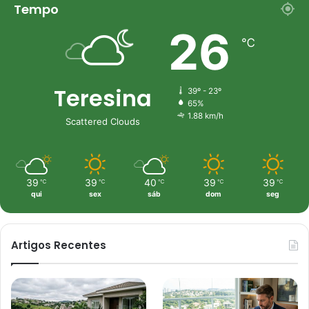
Tempo
26
℃
Teresina
39º - 23º
65%
1.88 km/h
Scattered Clouds
39
39
40
39
39
℃
℃
℃
℃
℃
qui
sex
sáb
dom
seg
Artigos Recentes